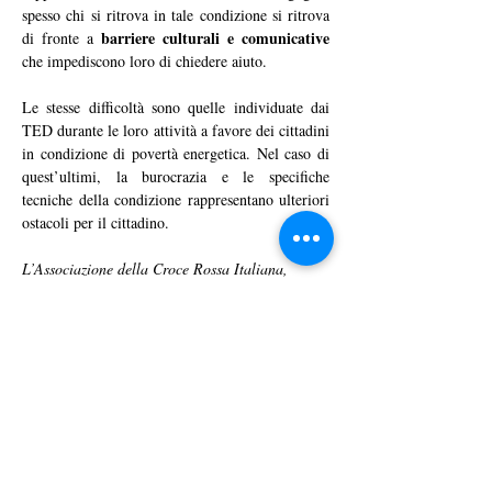
spesso chi si ritrova in tale condizione si ritrova 
barriere culturali e comunicative
di fronte a 
che impediscono loro di chiedere aiuto.
Le stesse difficoltà sono quelle individuate dai 
TED durante le loro attività a favore dei cittadini 
in condizione di povertà energetica. Nel caso di 
quest’ultimi, la burocrazia e le specifiche 
tecniche della condizione rappresentano ulteriori 
ostacoli per il cittadino.
L’Associazione della Croce Rossa Italiana
, 
organizzazione di volontariato, ha per scopo 
l’assistenza sanitaria e sociale sia in tempo di 
pace che in tempo di conflitto. Associazione di 
alto rilievo, è posta sotto l’alto patronato del 
Presidente della Repubblica. La CRI fa parte 
del Movimento Internazionale della Croce 
Rossa. Nelle sue azioni a livello internazionale 
si coordina con il Comitato Internazionale della 
Croce Rossa, nei Paesi in conflitto, e con la 