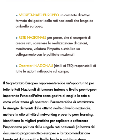
●
SEGRETARIATO EUROPEO
un comitato direttivo
formato dai gestori delle reti nazionali che funge da
ombrello europeo;
●
RETE NAZIONALE
per paese, che si occuperà di
creare reti, sostenere la realizzazione di azioni,
monitorare, valutare l'impatto e stabilire un
collegamento con le politiche nazionali;
●
Operatori NAZIONALI
(simili ai TED) responsabili di
tutte le azioni sviluppate sul campo;
Il Segretariato Europeo rappresenterebbe un'opportunità per
tutte le Reti Nazionali di lavorare insieme a livello peer-to-peer
imparando l'una dall'altra come gestire al meglio la rete e
come valorizzare gli operatori. Permetterebbe di ottimizzare
le sinergie derivanti dalle attività svolte a livello nazionale,
mettere in atto attività di networking e peer to peer learning,
identificare le migliori pratiche per replicare e rafforzare
l'importanza politica delle singole reti nazionali (la bozza del
documento programmatico europeo e la raccomandazione
basata sui dati raccolti a livello locale è un'altra azione