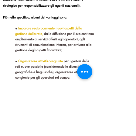
strategica per responsabilizzare gli agenti nazionali).
Più nello specifico, alcuni dei vantaggi sono:
●
Imparare reciprocamente nuovi aspetti della
gestione della rete,
dalla diffusione per il suo continuo
ampliamento ai servizi offerti agli operatori, agli
strumenti di comunicazione interna, per arrivare alla
gestione degli aspetti finanziari;
●
Organizzare attività congiunte
per i gestori delle
reti e, ove possibile (considerando le diversità
geografiche e linguistiche), organizzare attività
congiunte per gli operatori sul campo;
●
Condividere e discutere i contesti nazionali
sulla
base del lavoro degli operatori membri delle reti
nazionali, arrivando a formulare anche
raccomandazioni politiche;
●
Collaborare insieme a futuri progetti europei sulla
povertà energetica.