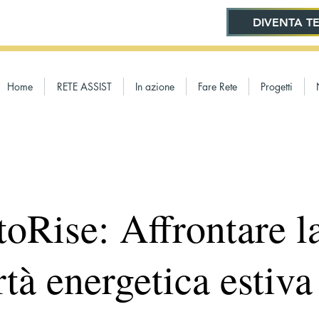
DIVENTA TE
Home
RETE ASSIST
In azione
Fare Rete
Progetti
oRise: Affrontare l
tà energetica estiva