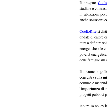
Il progetto 
Coolt
studiare e contrast
in abitazioni poc
soluzioni c
anche 
CooltoRise
 si dis
ondate di calore es
 so
mira a definire
energetiche e le c
povertà energetica
delle famiglie sul
poli
Il documento 
mi
concentra sulla 
comune e mettendo 
importanza di sv
l'
progetti pubblici p
Inoltre, la policy