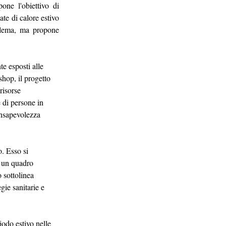
ne l'obiettivo di 
te di calore estivo 
oblema, ma propone 
te esposti alle 
shop, il progetto 
risorse 
 di persone in 
onsapevolezza 
. Esso si 
i un quadro 
 sottolinea 
gie sanitarie e 
iodo estivo nelle 