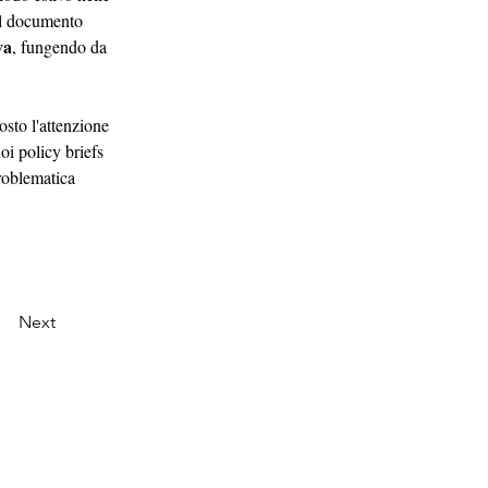
 Il documento 
va
, fungendo da 
sto l'attenzione 
oi policy briefs 
roblematica 
Next