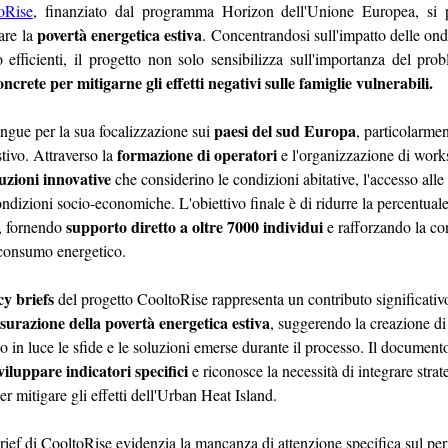
oRise
, finanziato dal programma Horizon dell'Unione Europea, si po
povertà energetica estiva
are la 
. Concentrandosi sull'impatto delle onda
o efficienti, il progetto non solo sensibilizza sull'importanza del pr
oncrete per mitigarne gli effetti negativi sulle famiglie vulnerabili.
paesi del sud Europa
tingue per la sua focalizzazione sui 
, particolarmen
formazione di operatori
tivo. Attraverso la 
 e l'organizzazione di work
luzioni innovative
 che considerino le condizioni abitative, l'accesso alle 
ondizioni socio-economiche. L'obiettivo finale è di ridurre la percentuale
supporto diretto a oltre 7000 individui 
, fornendo 
e rafforzando la c
 consumo energetico.
cy briefs
 del progetto CooltoRise rappresenta un contributo significativo
surazione della povertà energetica estiva
, suggerendo la creazione d
in luce le sfide e le soluzioni emerse durante il processo. Il documento
iluppare indicatori specifici
 e riconosce la necessità di integrare strate
er mitigare gli effetti dell'Urban Heat Island.
 brief di CooltoRise evidenzia la mancanza di attenzione specifica sul per