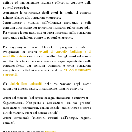
definire ed implementare iniziative efficaci al contrasto della
povertà energetica;
Aumentare le conoscenze degli attori in merito al contesto
italiano relativo alla transizione energetica;
Sensibilizzare i cittadini sull’efficienza energetica e sulle
abitudini di consumo per renderli consumatori più consapevoli;
Far crescere la rete nazionale di attori impegnati nella transizione
energetica e nella lotta contro la povertà energetica.
Per raggiungere questi obiettivi, il progetto prevede lo
svolgimento di diversi
eventi di capacity building e di
sensibilizzazione
rivolti sia ai cittadini che agli attori sul campo
su tutto il territorio nazionale; una ricerca quali-quantitativa sulla
consapevolezza dei consumi domestici e della transizione
energetica dei cittadini e la creazione di un
ATLAS di iniziative
e progetti.
Gli
stakeholders coinvolti
nella realizzazione degli eventi
saranno di diversa natura, in particolare, saranno coinvolti:
Attori del mercato (del settore energia, finanziario e abitativo);
Organizzazioni Non-profit e associazioni “on the ground”
(associazioni consumatori, edilizia sociale, enti del terzo settore e
di volontariato, attori del sistema sociale):
Attori istituzionali (ministeri, autorità dell’energia, regioni,
comuni).
Il progetto produrrà i seguenti
risultati
: