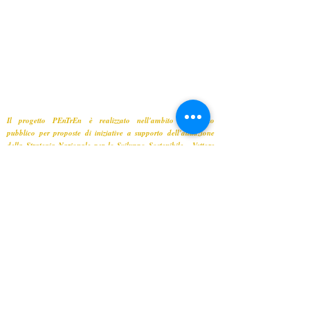
Il progetto PEnTrEn è realizzato nell'ambito dell'Avviso
pubblico per proposte di iniziative a supporto dell'attuazione
della Strategia Nazionale per lo Sviluppo Sostenibile - Vettore
"Cultura della sostenibilità" (SNSVS3).