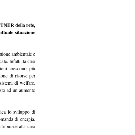
NER della rete, 
attuale situazione 
stione ambientale e 
e. Infatti, la crisi 
ioni crescono più 
one di risorse per 
istemi di welfare. 
rtato ad un aumento 
ica lo sviluppo di 
omanda di energia. 
ribuisce alla crisi 