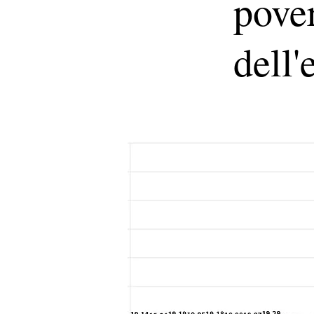
pover
dell'