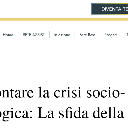
DIVENTA TE
Home
RETE ASSIST
In azione
Fare Rete
Progetti
ntare la crisi socio-
gica: La sfida della