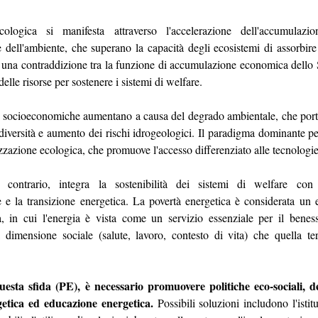
cologica si manifesta attraverso l'accelerazione dell'accumulazion
one dell'ambiente, che superano la capacità degli ecosistemi di assorbire
 una contraddizione tra la funzione di accumulazione economica dello St
delle risorse per sostenere i sistemi di welfare.
 socioeconomiche aumentano a causa del degrado ambientale, che porta 
diversità e aumento dei rischi idrogeologici. Il paradigma dominante per
zzazione ecologica, che promuove l'accesso differenziato alle tecnologie
l contrario, integra la sostenibilità dei sistemi di welfare con 
 e la transizione energetica. La povertà energetica è considerata un 
a, in cui l'energia è vista come un servizio essenziale per il beness
 dimensione sociale (salute, lavoro, contesto di vita) che quella terr
uesta sfida (PE), è necessario promuovere politiche eco-sociali, d
getica ed educazione energetica.
 Possibili soluzioni includono l'isti