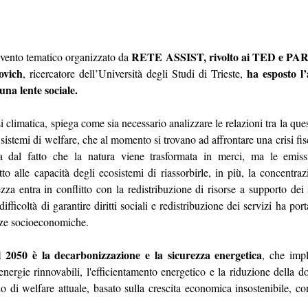
RETE ASSIST, rivolto ai TED e PART
vento tematico organizzato da 
ovich
ha esposto l’
, ricercatore dell’Università degli Studi di Trieste, 
una lente sociale.
i climatica, spiega come sia necessario analizzare le relazioni tra la que
i sistemi di welfare, che al momento si trovano ad affrontare una crisi fiscal
a dal fatto che la natura viene trasformata in merci, ma le emiss
to alle capacità degli ecosistemi di riassorbirle, in più, la concentrazi
za entra in conflitto con la redistribuzione di risorse a supporto dei s
ifficoltà di garantire diritti sociali e redistribuzione dei servizi ha po
nze socioeconomiche.
il 2050 è la decarbonizzazione e la sicurezza energetica
, che impl
energie rinnovabili, l'efficientamento energetico e la riduzione della d
lo di welfare attuale, basato sulla crescita economica insostenibile, cont