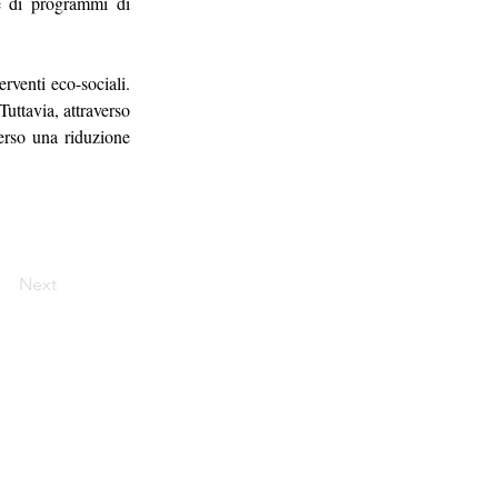
ne di programmi di 
venti eco-sociali. 
uttavia, attraverso 
erso una riduzione 
Next
a della Mendola, 78 – 00135 Roma;