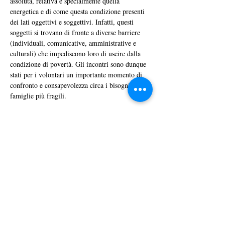
assoluta, relativa e specialmente quella 
energetica e di come questa condizione presenti 
dei lati oggettivi e soggettivi. Infatti, questi 
soggetti si trovano di fronte a diverse barriere 
(individuali, comunicative, amministrative e 
culturali) che impediscono loro di uscire dalla 
condizione di povertà
. Gli incontri sono dunque 
stati per i volontari un importante momento di 
confronto e consapevolezza circa i bisogni delle 
famiglie più fragili.
RETE ASSIST sta attivamente fornendo il 
suo importante contributo al progetto 
non 
solo illustrando cause ed effetti della crisi 
energetica e della conseguente condizione di 
vulnerabilità e povertà energetica in cui molti 
ffrendo ai 
soggetti si trovano, ma anche
 o
volontari CRI la possibilità di formarsi 
usufruendo del corso ASSIST-TED
 per dare 
un supporto ancora più concreto ai destinatari 
Previous
Next
del progetto ACT.