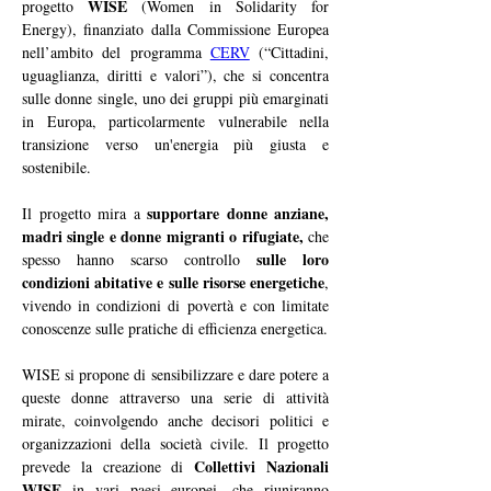
WISE
progetto 
 (Women in Solidarity for 
Energy), finanziato dalla Commissione Europea 
nell’ambito del programma 
CERV
 (“Cittadini, 
uguaglianza, diritti e valori”), che si concentra 
sulle donne single, uno dei gruppi più emarginati 
in Europa, particolarmente vulnerabile nella 
transizione verso un'energia più giusta e 
sostenibile. 
supportare donne anziane, 
Il progetto mira a 
madri single e donne migranti o rifugiate,
 che 
sulle loro 
spesso hanno scarso controllo 
condizioni abitative e sulle risorse energetiche
, 
vivendo in condizioni di povertà e con limitate 
conoscenze sulle pratiche di efficienza energetica.
WISE si propone di sensibilizzare e dare potere a 
queste donne attraverso una serie di attività 
mirate, coinvolgendo anche decisori politici e 
organizzazioni della società civile. Il progetto 
Collettivi Nazionali 
prevede la creazione di 
WISE
 in vari paesi europei, che riuniranno 