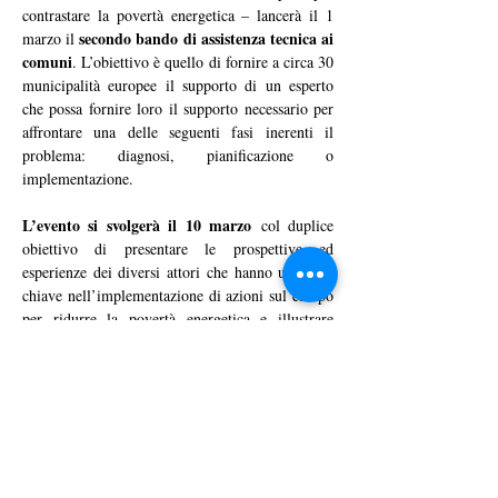
contrastare la povertà energetica – lancerà il 1 
secondo bando di assistenza tecnica ai 
marzo il 
comuni
. L’obiettivo è quello di fornire a circa 30 
municipalità europee il supporto di un esperto 
che possa fornire loro il supporto necessario per 
affrontare una delle seguenti fasi inerenti il 
problema: diagnosi, pianificazione o 
implementazione.
L’evento si svolgerà il 10 marzo
 col duplice 
obiettivo di presentare le prospettive ed 
esperienze dei diversi attori che hanno un ruolo 
chiave nell’implementazione di azioni sul campo 
per ridurre la povertà energetica e illustrare 
obiettivi e modalità di partecipazione del bando, 
portando anche la testimonianza dei tre comuni 
italiani sopracitati.
Europa 
Il convegno si terrà in presenza presso l’
Experience – David Sassoli
a Roma ma sarà 
possibile seguirlo anche da remoto tramite la 