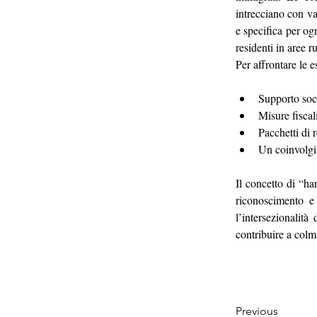
intrecciano con va
e specifica per og
residenti in aree r
Per affrontare le e
Supporto socia
Misure fiscali
Pacchetti di r
Un coinvolgim
Il concetto di “har
riconoscimento e 
l’intersezionalit
contribuire a colma
Previous