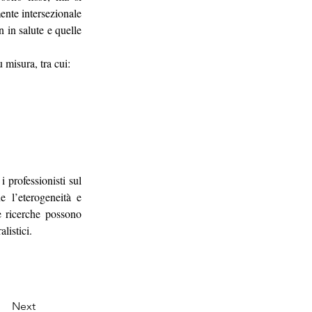
ente intersezionale 
in salute e quelle 
 misura, tra cui:
 professionisti sul 
 l’eterogeneità e 
e ricerche possono 
listici.
Next