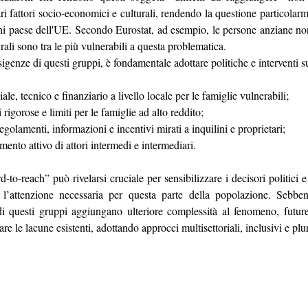
ri fattori socio-economici e culturali, rendendo la questione particolarm
ni paese dell'UE. Secondo Eurostat, ad esempio, le persone anziane non 
urali sono tra le più vulnerabili a questa problematica.
sigenze di questi gruppi, è fondamentale adottare politiche e interventi su
le, tecnico e finanziario a livello locale per le famiglie vulnerabili;
 rigorose e limiti per le famiglie ad alto reddito;
egolamenti, informazioni e incentivi mirati a inquilini e proprietari;
ento attivo di attori intermedi e intermediari.
d-to-reach” può rivelarsi cruciale per sensibilizzare i decisori politici e i
l’attenzione necessaria per questa parte della popolazione. Sebbene
à di questi gruppi aggiungano ulteriore complessità al fenomeno, futur
re le lacune esistenti, adottando approcci multisettoriali, inclusivi e plura