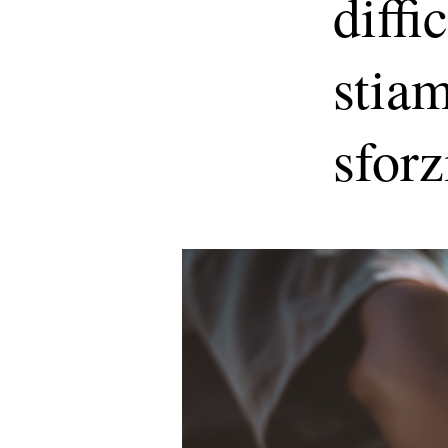
diffi
stia
sforz