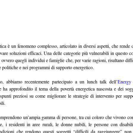
ica è un fenomeno complesso, articolato in diversi aspetti, che rende dif
ovare soluzioni efficaci. Una delle categorie più vulnerabili in questo co
vvero quegli individui e famiglie che, per varie ragioni, risultano diffi
e politiche e nei programmi di supporto energetico.
to, abbiamo recentemente partecipato a un lunch talk dell’
Energy 
ha approfondito il tema della povertà energetica nascosta e dei sog
spunti preziosi su come migliorare le strategie di intervento per suppo
li.
mprendono un’ampia gamma di persone, tra cui coloro che vivono con 
, i residenti in aree rurali, le donne nubili, le persone con disabilit
dizioni che rendono questi soggetti “difficili da raggiungere” non 