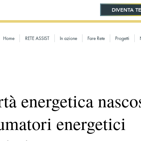
DIVENTA TE
Home
RETE ASSIST
In azione
Fare Rete
Progetti
tà energetica nasco
umatori energetici