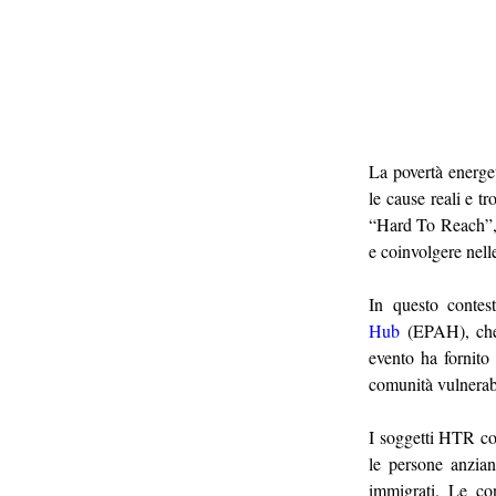
La povertà energet
le cause reali e tr
“Hard To Reach”, o
e coinvolgere nell
In questo contes
Hub
 (EPAH), che 
evento ha fornito 
comunità vulnerabi
I soggetti HTR co
le persone anziane
immigrati. Le con