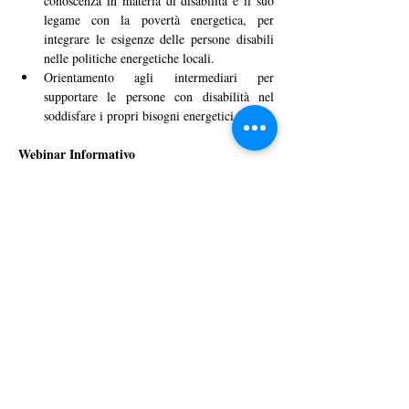
conoscenza in materia di disabilità e il suo 
legame con la povertà energetica, per 
integrare le esigenze delle persone disabili 
nelle politiche energetiche locali.
Orientamento agli intermediari per 
supportare le persone con disabilità nel 
soddisfare i propri bisogni energetici.
Webinar Informativo
14 
Per l’Italia, un webinar informativo si terrà il 
febbraio 2025
10:00 alle 11:00 (CET).
, dalle 
É possibile registrarsi a questo link: 
https://us06web.zoom.us/meeting/register/u7KsW
WpkRz-QppDUBwMyBw#/registration
. Durante 
l'evento, saranno presentate le linee guida per la 
candidatura e i dettagli sul programma. La 
registrazione sarà disponibile a questa pagina per 
chi non potesse partecipare in diretta.
Il programma ASSERT rappresenta 
un'opportunità unica per affrontare una delle 