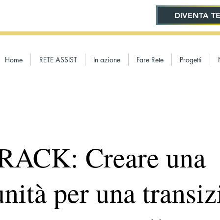
DIVENTA TE
Home
RETE ASSIST
In azione
Fare Rete
Progetti
ACK: Creare una
nità per una transiz