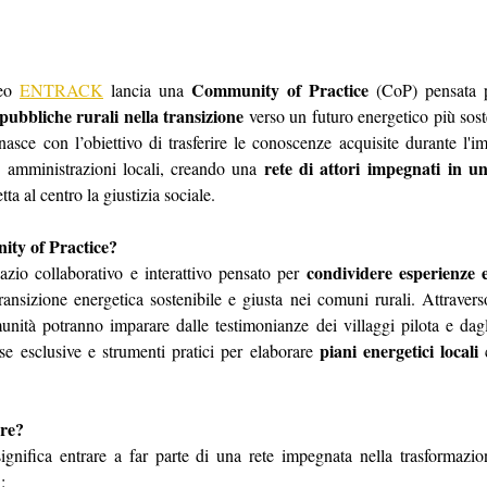
Community of Practice
eo 
ENTRACK
 lancia una 
 (CoP) pensata 
pubbliche rurali nella transizione
 verso un futuro energetico più soste
nasce con l’obiettivo di trasferire le conoscenze acquisite durante l'i
 rete di attori impegnati in u
e amministrazioni locali, creando una
tta al centro la giustizia sociale.
ity of Practice?
condividere esperienze 
io collaborativo e interattivo pensato per 
nsizione energetica sostenibile e giusta nei comuni rurali. Attraverso at
ità potranno imparare dalle testimonianze dei villaggi pilota e dagli 
piani energetici locali 
e esclusive e strumenti pratici per elaborare 
are?
ignifica entrare a far parte di una rete impegnata nella trasformazio
: