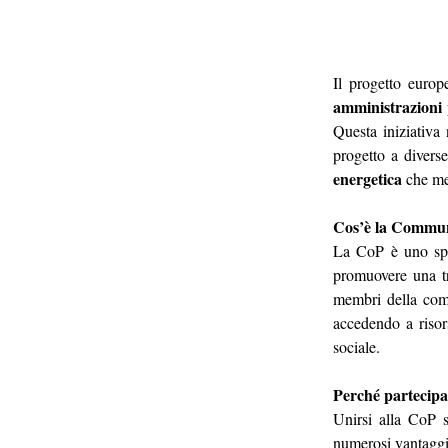
Il progetto europ
amministrazioni 
Questa iniziativa 
progetto a divers
energetica
 che me
Cos’è la Commun
La CoP è uno spaz
promuovere una tra
membri della comun
accedendo a risors
sociale.
Perché partecip
Unirsi alla CoP s
numerosi vantaggi