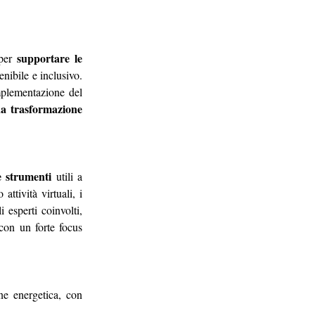
supportare le 
per 
nibile e inclusivo. 
mplementazione del 
na trasformazione 
e strumenti
 utili a 
tività virtuali, i 
esperti coinvolti, 
con un forte focus 
ne energetica, con 