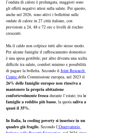
l’ondata di calore è prolungata, maggiori sono 
gli effetti negativi attesi sulla salute. Per questo, 
anche nel 2026, sono attivi i bollettini sulle 
ondate di calore in 27 città italiane, con 
previsioni a 24, 48 e 72 ore e livelli di rischio 
crescenti.
Ma il caldo non colpisce tutti allo stesso modo. 
Per alcune famiglie il raffrescamento domestico 
è una spesa gestibile; per altre diventa una scelta 
difficile tra salute, comfort minimo e possibilità 
di pagare la bolletta. Secondo il 
Joint Research 
Centre 
della Commissione europea, nel 2023 il 
26% delle famiglie europee non riusciva a 
mantenere la propria abitazione 
confortevolmente fresca
e 
 durante l’estate; tra l
famiglie a reddito più basso
 saliva a 
, la quota
quasi il 35%.
In Italia, la cooling poverty si inserisce in un 
quadro già fragile.
 Secondo l
’Osservatorio 
Italiano sulla Povertà Energetica
, nel 2024 circa 