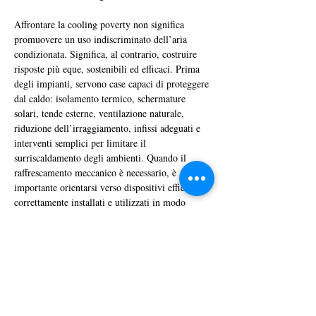
Affrontare la cooling poverty non significa 
promuovere un uso indiscriminato dell’aria 
condizionata. Significa, al contrario, costruire 
risposte più eque, sostenibili ed efficaci. Prima 
degli impianti, servono case capaci di proteggere 
dal caldo: isolamento termico, schermature 
solari, tende esterne, ventilazione naturale, 
riduzione dell’irraggiamento, infissi adeguati e 
interventi semplici per limitare il 
surriscaldamento degli ambienti. Quando il 
raffrescamento meccanico è necessario, è 
importante orientarsi verso dispositivi efficienti, 
correttamente installati e utilizzati in modo 
consapevole.
La risposta deve però andare oltre la singola 
Il caldo estremo è anche una 
abitazione. 
questione urbana e sociale.
 Alberi, aree 
d’ombra, fontane, spazi pubblici accessibili, 
luoghi climatizzati aperti alla cittadinanza e reti 