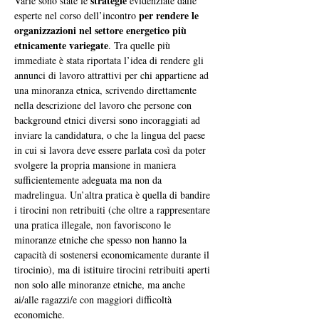
strategie
Varie sono state le 
 evidenziate dalle 
per rendere le 
esperte nel corso dell’incontro 
organizzazioni nel settore energetico più 
etnicamente variegate
. Tra quelle più 
immediate è stata riportata l’idea di rendere gli 
annunci di lavoro attrattivi per chi appartiene ad 
una minoranza etnica, scrivendo direttamente 
nella descrizione del lavoro che persone con 
background etnici diversi sono incoraggiati ad 
inviare la candidatura, o che la lingua del paese 
in cui si lavora deve essere parlata così da poter 
svolgere la propria mansione in maniera 
sufficientemente adeguata ma non da 
madrelingua. Un’altra pratica è quella di bandire 
i tirocini non retribuiti (che oltre a rappresentare 
una pratica illegale, non favoriscono le 
minoranze etniche che spesso non hanno la 
capacità di sostenersi economicamente durante il 
tirocinio), ma di istituire tirocini retribuiti aperti 
non solo alle minoranze etniche, ma anche 
ai/alle ragazzi/e con maggiori difficoltà 
economiche.