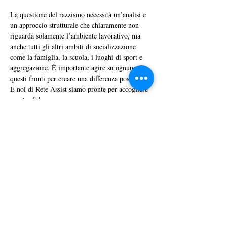
La questione del razzismo necessità un’analisi e 
un approccio strutturale che chiaramente non 
riguarda solamente l’ambiente lavorativo, ma 
anche tutti gli altri ambiti di socializzazione 
come la famiglia, la scuola, i luoghi di sport e 
aggregazione. É importante agire su ognuno di 
questi fronti per creare una differenza positiva. 
E noi di Rete Assist siamo pronte per accogliere 
questa sfida. 
L’Equality platform è una piattaforma voluta 
dalla Commissione Europea che si pone 
l’obiettivo di rendere il settore dell’energia più 
inclusivo ed equo. La piattaforma è nata nel 
2021 e al momento vede la partecipazione di 20 
membri attivi nel settore energetico provenienti 
da diversi paesi europei.
[1]
 Con il piano DEI (diversità, equità, 
ed inclusione) si intende una strategia 
gestionale nonché delle misure interne 